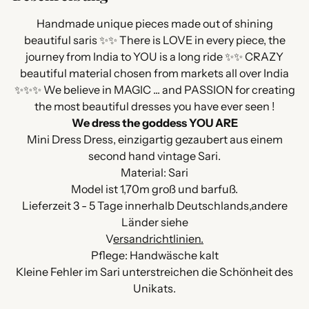
den
Warenkorb
Handmade unique pieces made out of shining
legen
beautiful saris ✨✨ There is LOVE in every piece, the
journey from India to YOU is a long ride ✨✨ CRAZY
beautiful material chosen from markets all over India
✨✨✨ We believe in MAGIC ... and PASSION for creating
the most beautiful dresses you have ever seen !
We dress the goddess YOU ARE
Mini Dress Dress, einzigartig gezaubert aus einem
second hand vintage Sari.
Material: Sari
Model ist 1,70m groß und barfuß.
Lieferzeit 3 - 5 Tage innerhalb Deutschlands,andere
Länder siehe
V
ersandrichtlinien.
Pflege: Handwäsche kalt
Kleine Fehler im Sari unterstreichen die Schönheit des
Unikats.