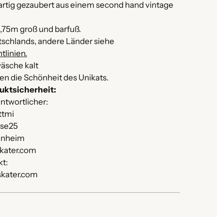
artig gezaubert aus einem second hand vintage
.
 1,75m groß und barfuß.
utschlands, andere Länder siehe
tlinien.
äsche kalt
hen die Schönheit des Unikats.
uktsicherheit:
ntwortlicher:
ttmi
sse25
nnheim
kater.com
kt:
kater.com