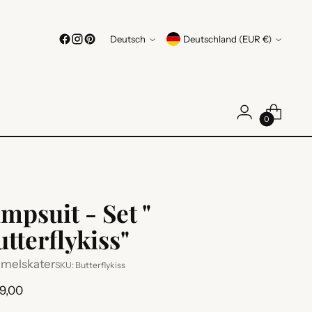
Sprache
Währung
Deutsch
Deutschland (EUR €)
0
mpsuit - Set "
tterflykiss"
melskater
SKU: Butterflykiss
ulärer
9,00
s