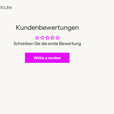
TEILEN
Kundenbewertungen
Schreiben Sie die erste Bewertung
Write a review
dukt
enkorb
en