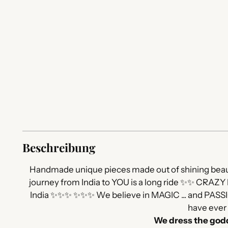
Beschreibung
Handmade unique pieces made out of shining beauti
journey from India to YOU is a long ride ✨✨ CRAZY 
India ✨✨✨ ✨✨✨ We believe in MAGIC ... and PASSIO
have ever 
We dress the go