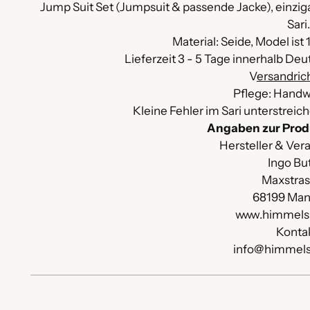
Jump Suit Set (Jumpsuit & passende Jacke), einzig
Sari
Material: Seide, Model ist
Lieferzeit 3 - 5 Tage innerhalb De
V
ersandrich
Pflege: Handw
Kleine Fehler im Sari unterstreic
Angaben zur Prod
Hersteller & Vera
Ingo Bu
Maxstra
68199 Ma
www.himmels
Konta
info@himmels