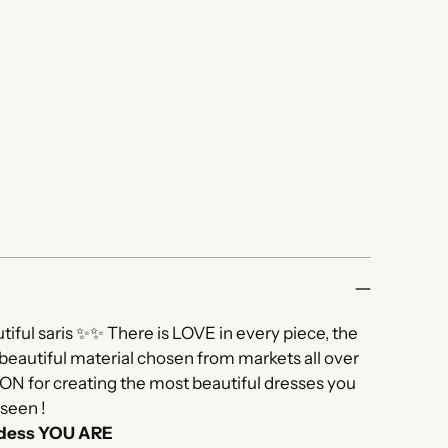
ful saris ✨✨ There is LOVE in every piece, the
beautiful material chosen from markets all over
N for creating the most beautiful dresses you
seen !
ddess YOU ARE