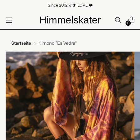
Since 2012 with LOVE ❤️
Himmelskater
0
Startseite
Kimono "Es Vedra“