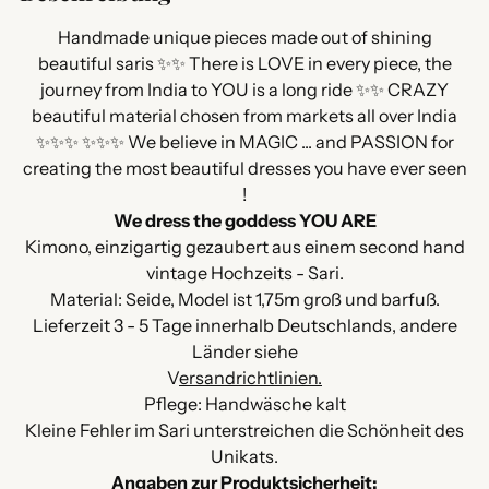
den
Warenkorb
Handmade unique pieces made out of shining
legen
beautiful saris ✨✨ There is LOVE in every piece, the
journey from India to YOU is a long ride ✨✨ CRAZY
beautiful material chosen from markets all over India
✨✨✨ ✨✨✨ We believe in MAGIC ... and PASSION for
creating the most beautiful dresses you have ever seen
!
We dress the goddess YOU ARE
Kimono, einzigartig gezaubert aus einem second hand
vintage Hochzeits - Sari.
Material: Seide, Model ist 1,75m groß und barfuß.
Lieferzeit 3 - 5 Tage innerhalb Deutschlands, andere
Länder siehe
V
ersandrichtlinien.
Pflege: Handwäsche kalt
Kleine Fehler im Sari unterstreichen die Schönheit des
Unikats.
Angaben zur Produktsicherheit: