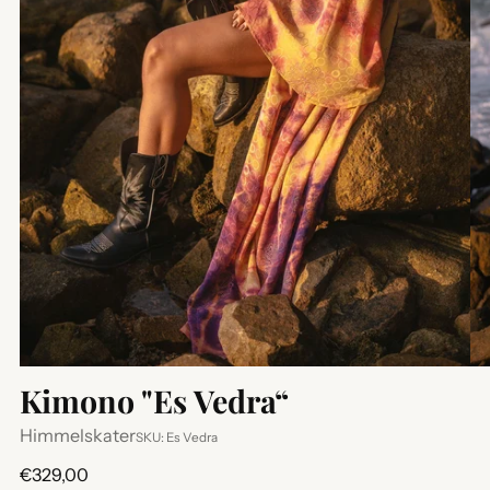
Kimono "Es Vedra“
Himmelskater
SKU: Es Vedra
Regulärer
€329,00