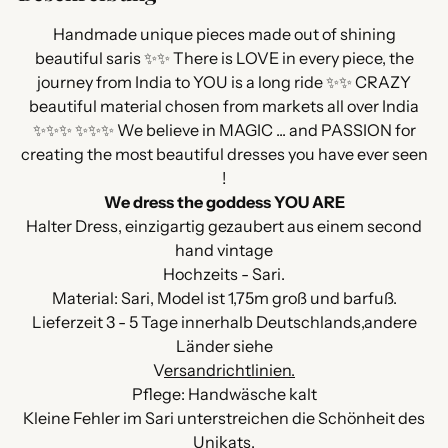
den
Warenkorb
Handmade unique pieces made out of shining
legen
beautiful saris ✨✨ There is LOVE in every piece, the
journey from India to YOU is a long ride ✨✨ CRAZY
beautiful material chosen from markets all over India
✨✨✨ ✨✨✨ We believe in MAGIC ... and PASSION for
creating the most beautiful dresses you have ever seen
!
We dress the goddess YOU ARE
Halter Dress, einzigartig gezaubert aus einem second
hand vintage
Hochzeits - Sari.
Material: Sari, Model ist 1,75m groß und barfuß.
Lieferzeit 3 - 5 Tage innerhalb Deutschlands,andere
Länder siehe
V
ersandrichtlinien.
Pflege: Handwäsche kalt
Kleine Fehler im Sari unterstreichen die Schönheit des
Unikats.