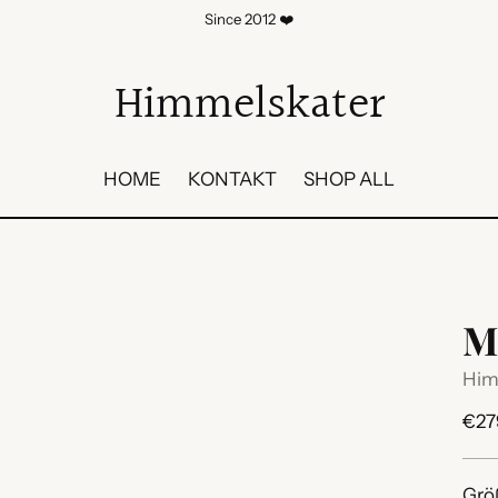
Since 2012 ❤️
Himmelskater
HOME
KONTAKT
SHOP ALL
M
Him
Reg
€27
Prei
Grö