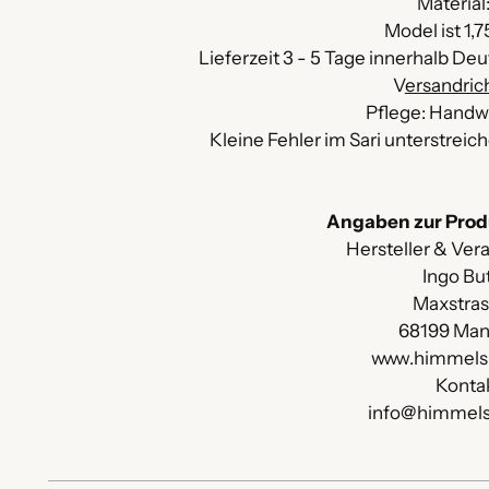
Material:
Model ist 1,
Lieferzeit 3 - 5 Tage innerhalb De
V
ersandrich
Pflege: Handw
Kleine Fehler im Sari unterstreic
Angaben zur Prod
Hersteller & Vera
Ingo Bu
Maxstra
68199 Ma
www.himmels
Konta
info@himmels