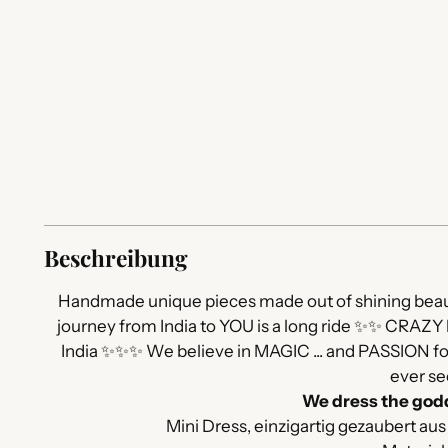
Beschreibung
Handmade unique pieces made out of shining beauti
journey from India to YOU is a long ride ✨✨ CRAZY 
India ✨✨✨ We believe in MAGIC ... and PASSION for
ever se
We dress the go
Mini Dress, einzigartig gezaubert au