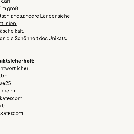
 Sari
75m groß.
utschlands,andere Länder siehe
tlinien.
äsche kalt.
hen die Schönheit des Unikats.
uktsicherheit:
ntwortlicher:
ttmi
sse25
nnheim
kater.com
kt:
kater.com