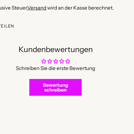
usive Steuer.
Versand
wird an der Kasse berechnet.
TEILEN
Kundenbewertungen
Schreiben Sie die erste Bewertung
Bewertung
schreiben
dukt