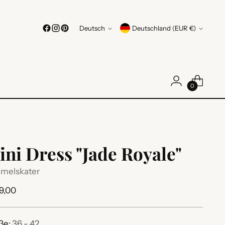
Sprache
Währung
Deutsch
Deutschland (EUR €)
0
ini Dress "Jade Royale"
melskater
ulärer
9,00
s
ße:
36 - 42