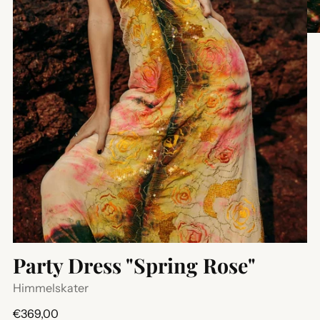
Party Dress "Spring Rose"
Himmelskater
Regulärer
€369,00