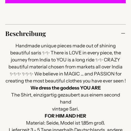
Produkt
in
Beschreibung
den
Warenkorb
Handmade unique pieces made out of shining
legen
beautiful saris ✨✨ There is LOVE in every piece, the
journey from India to YOU is a long ride ✨✨ CRAZY
beautiful material chosen from markets all over India
✨✨✨ ✨✨✨ We believe in MAGIC ... and PASSION for
creating the most beautiful clothes you have ever seen !
We dress the goddess YOU ARE
The Shirt, einzigartig gezaubert aus einem second
hand
vintage Sari.
FOR HIM AND HER
Material: Seide, Model ist 1,85m groß.
Lieferzeit 3 - 5 Tage innerhalb Deutschlands, andere