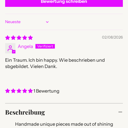
Bewertung schreiben
Sort by
02/08/2026
Angela
Ein Traum. Ich bin happy. Wie beschrieben und
sbgebildet. Vielen Dank.
1 Bewertung
Produkt
in
Beschreibung
den
Warenkorb
Handmade unique pieces made out of shining