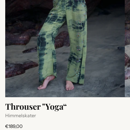
Throuser "Yoga“
Himmelskater
Regulärer
€189,00