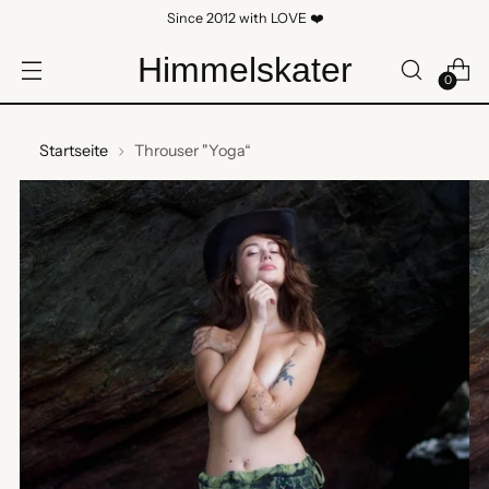
Since 2012 with LOVE ❤️
Himmelskater
0
Startseite
Throuser "Yoga“