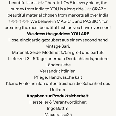
legen
beautiful saris ✨✨ There is LOVE in every piece, the
journey from India to YOU is a long ride ✨✨ CRAZY
beautiful material chosen from markets all over India
✨✨✨ ✨✨✨ We believe in MAGIC ... and PASSION for
creating the most beautiful fashion you have ever seen !
We dress the goddess YOU ARE
Hose, einzigartig gezaubert aus einem second hand
vintage Sari.
Material: Seide, Model ist 1,75m groß und barfuß.
Lieferzeit 3 - 5 Tage innerhalb Deutschlands, andere
Länder siehe
Versandrichtlinien
.
Pflege: Handwäsche kalt
Kleine Fehler im Sari unterstreichen die Schönheit des
Unikats.
Angaben zur Produktsicherheit:
Hersteller & Verantwortlicher:
Ingo Buttmi
Maxstrasse25